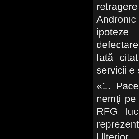
retrage
Androni
ipotez
defectare
Iată cit
serviciil
«1. Pace
nemţi pe 
RFG, luc
reprezent
Ulterio