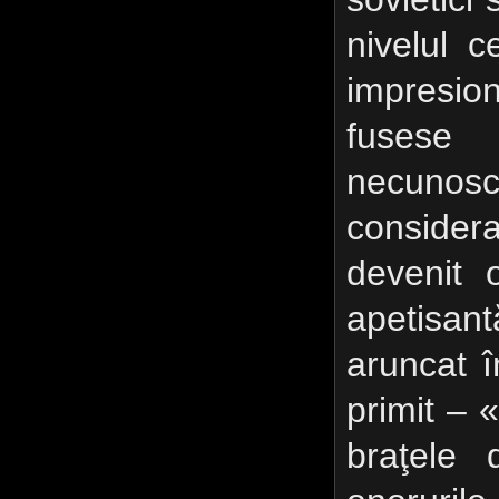
nivelul c
impresi
fusese 
necunos
consider
devenit 
apetisant
aruncat î
primit –
braţele 