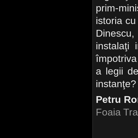
prim-min
istoria c
Dinescu
instalaţi 
împotriva 
a legii d
instanţe?
Petru R
Foaia Tra