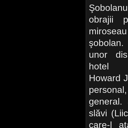
Şobolan
obrajii 
mirosea
şobolan.
unor dis
hotel D
Howard Jo
personal
general. 
slăvi (Lii
care-l at