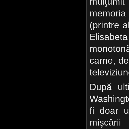
mulţum
memoria fo
(printre a
Elisabet
monotonă
carne, de
televiziu
După ult
Washingto
fi doar 
mişcării