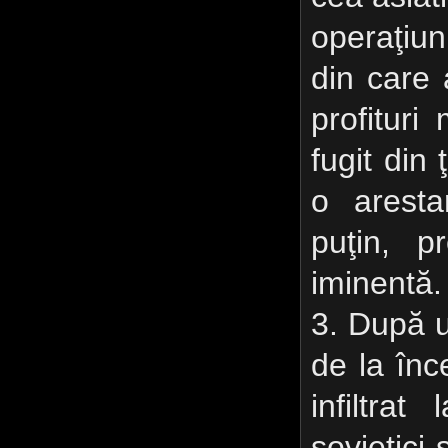
operaţiuni
din care 
profituri
fugit din
o aresta
puţin, p
iminentă.
3. După u
de la înc
infiltrat
sovietici 