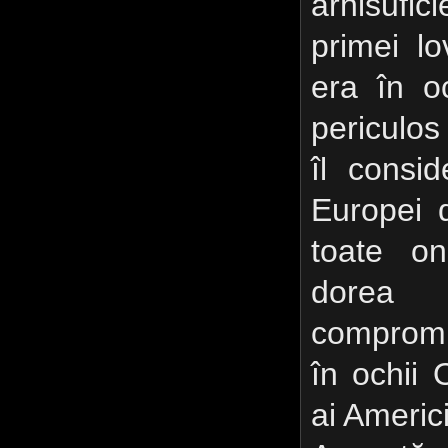
arhisufi
primei lo
era în o
periculos
îl consi
Europei 
toate on
dorea
compromi
în ochii 
ai Americi