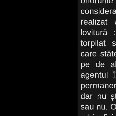
onorurile
considera
realizat
lovitură
torpilat
care stăt
pe de alt
agentul 
permanent
dar nu ş
sau nu. 