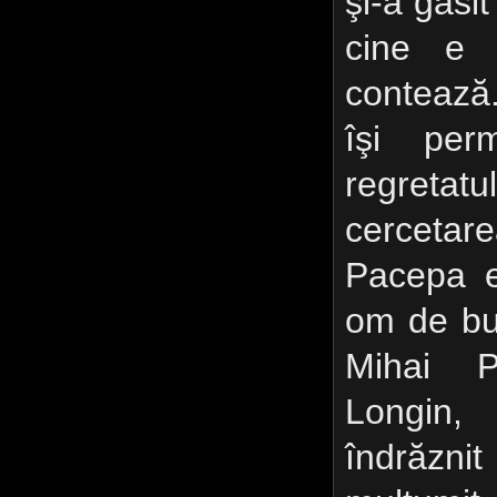
şi-a găsit
cine e 
contează
îşi per
regreta
cercetare
Pacepa e
om de bun
Mihai P
Longin,
îndrăzn