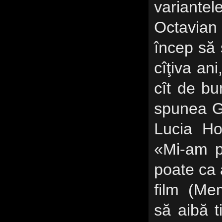
variante
Octavian
încep să 
cîţiva ani
cît de bun
spunea G
Lucia Ho
«Mi-am p
poate ca
film (Mem
să aibă 