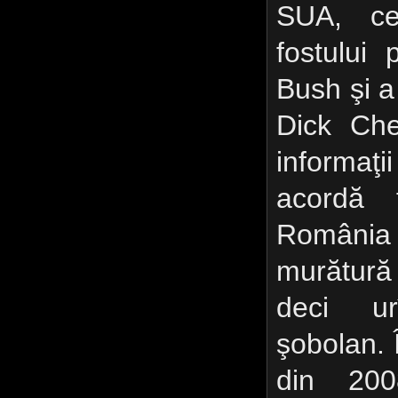
SUA, ce
fostului
Bush şi a
Dick Che
informaţi
acordă f
România 
murătură
deci ur
şobolan. 
din 200