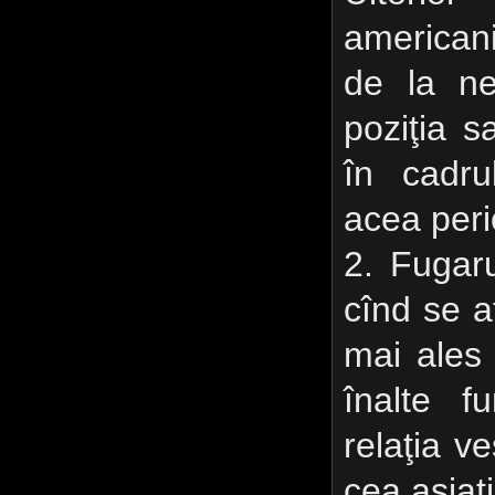
americani
de la ne
poziţia s
în cadru
acea per
2. Fugaru
cînd se a
mai ales 
înalte f
relaţia v
cea asiati