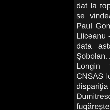
dat la to
se vinde
Paul Gom
Liiceanu
data as
Şobolan
Longin
CNSAS lo
dispariţi
Dumitres
fugăreşt