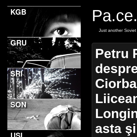
KGB
Pa.ce
Just another Soviet
GRU
Petru
despre
SRI
Ciorba
Liicea
SON
Longin
asta ş
USI