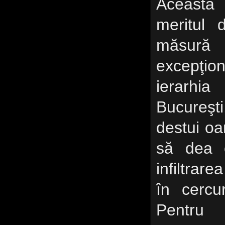
Această 
meritul 
măsură 
excepţio
ierarhi
Bucureşti
destui oa
să dea 
infiltrar
în cercur
Pentru