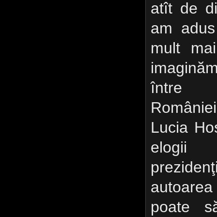
atît de d
am adus 
mult mai
imaginăm
între 
României
Lucia Ho
elogii
prezide
autoarea
poate să