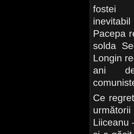
fostei 
inevita
Pacepa re
solda Sec
Longin r
ani ded
comunist
Ce regret
următori
Liiceanu 