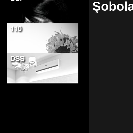
Şobol
110
DSS