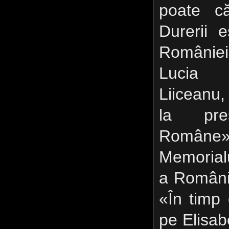
poate c
Durerii 
României
Lucia 
Liiceanu,
la preşe
Române»
Memorialu
a Românie
«În timp
pe Elisab