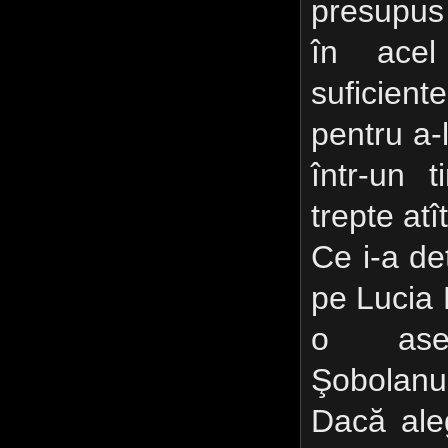
presupus
în acel
suficien
pentru a-
într-un 
trepte atî
Ce i-a de
pe Lucia 
o ase
Şobolanu
Dacă ale