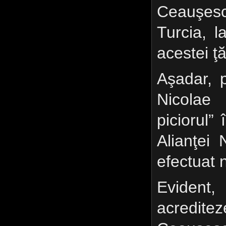
Ceauşescu
Turcia, la
acestei ţ
Aşadar, 
Nicolae
piciorul”
Alianţei 
efectuat n
Evident,
acrediteze