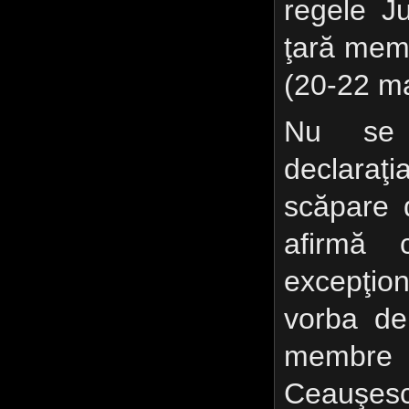
regele J
ţară mem
(20-22 ma
Nu se
declaraţ
scăpare 
afirmă
excepţion
vorba de
membr
Ceauşescu