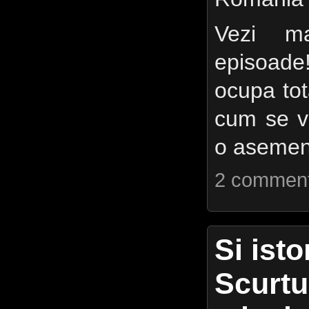
Vezi ma
episoad
ocupa to
cum se v
o asemen
2 commen
Si isto
Scurtu