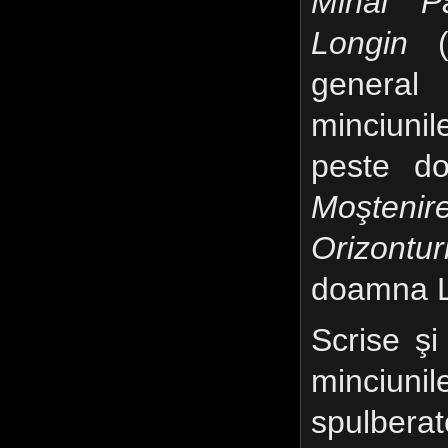
Mihai P
Longin
(2
general
minciunil
peste do
Moşten
Orizonturi
doamna L
Scrise şi
minciun
spulber