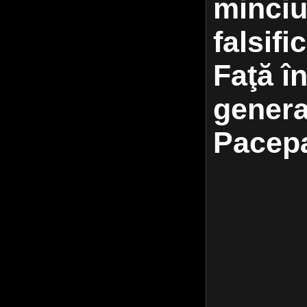
minciu
falsific
Faţă în
genera
Pacep