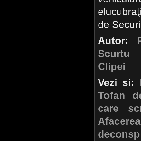
elucubraţ
de Securi
Autor:
Scurtu
•
Clipei
Vezi si:
I
Tofan d
care sc
Aface
deconsp