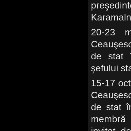
preşedi
Karamaln
20-23 m
Ceauşescu
de stat î
şefului s
15-17 oc
Ceauşescu
de stat 
membră N