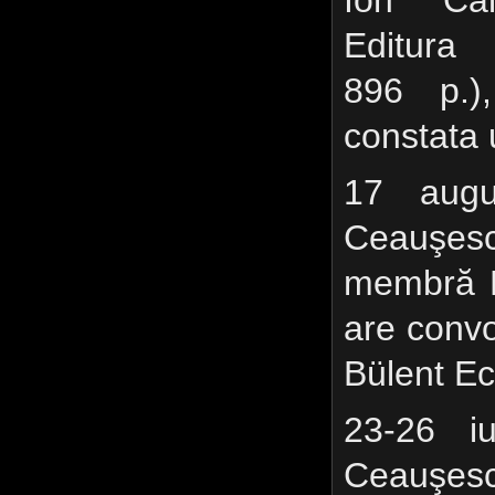
Ion Cala
Editura 
896 p.),
constata 
17 augu
Ceauşescu
membră N
are convo
Bülent Ec
23-26 i
Ceauşescu