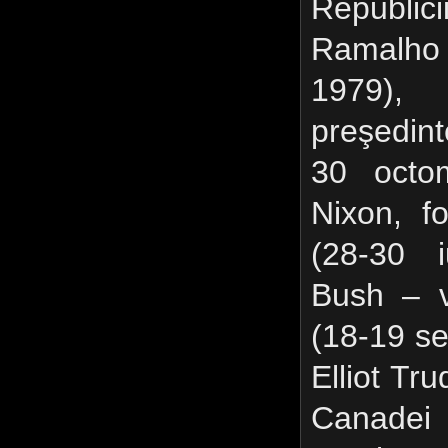
Republic
Ramalho 
1979),
preşedint
30 octom
Nixon, f
(28-30 
Bush – v
(18-19 se
Elliot Tr
Canadei 