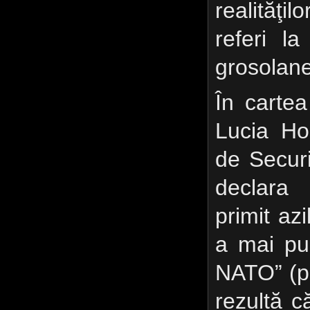
realităţ
referi l
grosolane
În carte
Lucia Ho
de Secur
declara
primit az
a mai pus
NATO” (p.
rezultă că