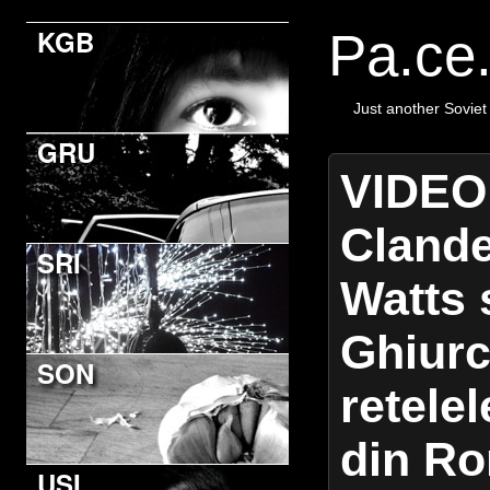
KGB
Pa.ce
Just another Soviet
GRU
VIDEO:
Clandes
SRI
Watts 
Ghiurc
SON
retele
din Ro
USI