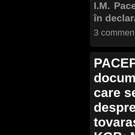
I.M. Pac
în declar
3 commen
PACEP
docume
care s
despre
tovara