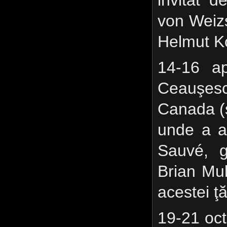
invitat d
von Weizs
Helmut K
14-16 ap
Ceauşescu
Canada (s
unde a a
Sauvé, g
Brian Mul
acestei ţă
19-21 oc