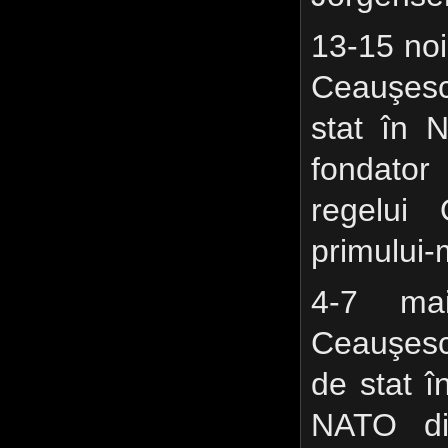
13-15 no
Ceauşesc
stat în 
fondator 
regelui
primului-
4-7 ma
Ceauşesc
de stat 
NATO din