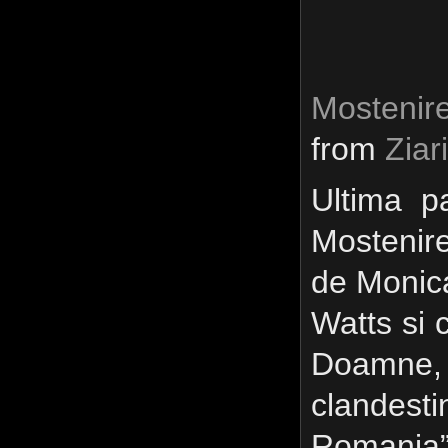
Mostenir
from
Ziar
Ultima p
Mostenire
de Monic
Watts si 
Doamne, 
clandestin
Romania