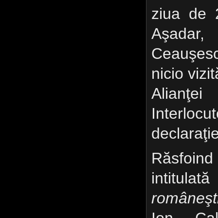
ziua de 
Aşadar, 
Ceauşesc
nicio vizi
Alianţe
Interlocu
declaraţie
Răsfoi
intitulată
româneşt