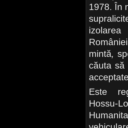
1978. În 
supralic
izolarea 
României
mintă
,
spe
căuta să a
acceptate
Este re
Hossu-
Humanita
vehicul