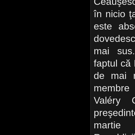
Ceauşesc
în nicio 
este abs
dovedesc 
mai sus
faptul că
de mai mu
membre
Valéry 
preşedi
martie 