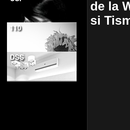
de la 
si Ti
110
DSS