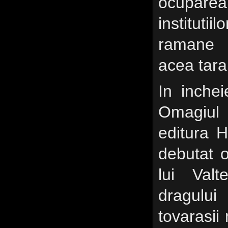
ocuparea 
institutii
ramane p
acea tara
In inche
Omagiul 
editura 
debutat 
lui Val
dragulu
tovarasii