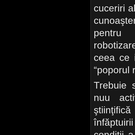
cuceriri al
cunoaşte
pentru
robotizar
ceea ce 
“poporul 
Trebuie 
nuu acti
ştiinţific
înfăptui
condiţii 