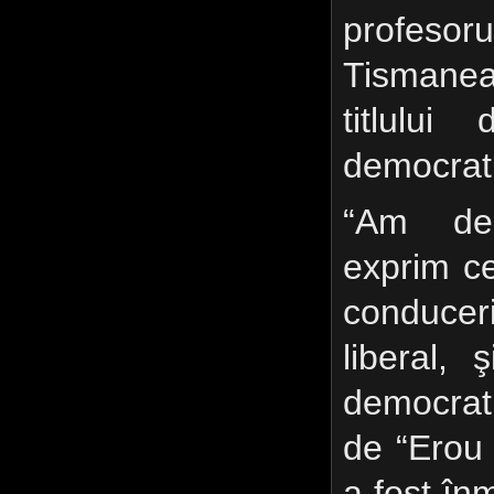
profes
Tismane
titlulu
democrat
“Am deo
exprim ce
conducer
liberal, 
democrati
de “Erou 
a fost în