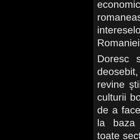
econom
romaneas
interese
Romaniei
Doresc 
deo­sebit,
revine şti
culturii b
de a face
la baza î
toate sec