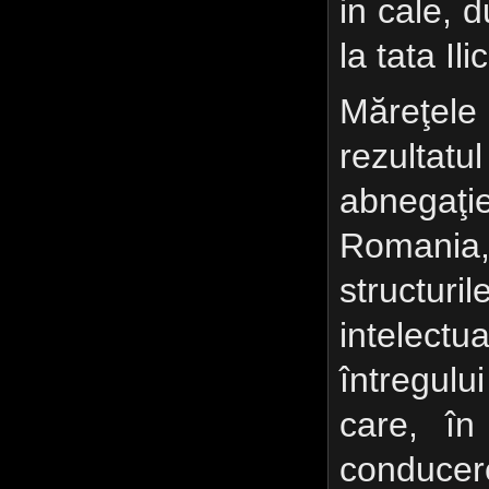
in cale, 
la tata Ili
Măreţele 
rezulta
abnegaţi
Romania,
structuril
intelectu
întregulu
care, în
conducer