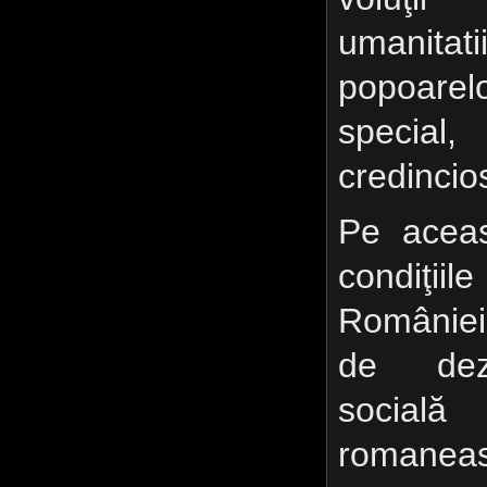
umanit
popoarelo
specia
credincio
Pe aceas
condiţii
României
de dezv
socială 
romanea