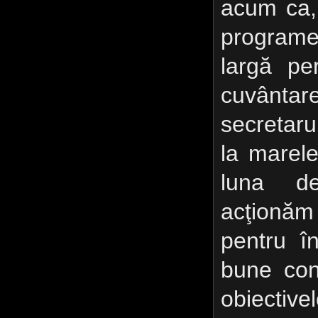
acum ca, î
programel
largă per
cuvânta
secretarul
la marel
luna d
acţionăm
pentru î
bune cond
obiecti