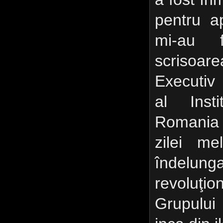
pentru ap
mi-au f
scrisoar
Exe­cutiv
al Insti
Romania c
zilei m
îndelu
revoluţ
Grupului