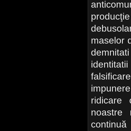
anticomun
producţi
debusola
maselor d
demnitati
identit
falsificar
impunere 
ridicare
noastre 
continuă