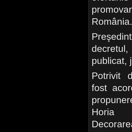
promova
România
Preşedint
decretul
publicat, 
Potrivit 
fost aco
propuner
Horia R
Decorarea