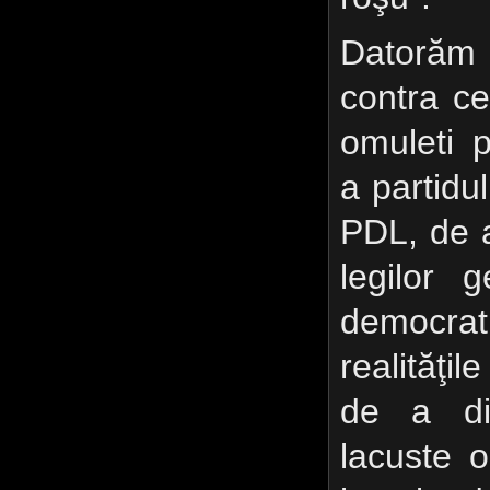
Datorăm 
contra ce
omuleti pa
a partidu
PDL, de 
legilor g
democra
realităţil
de a di
lacuste 