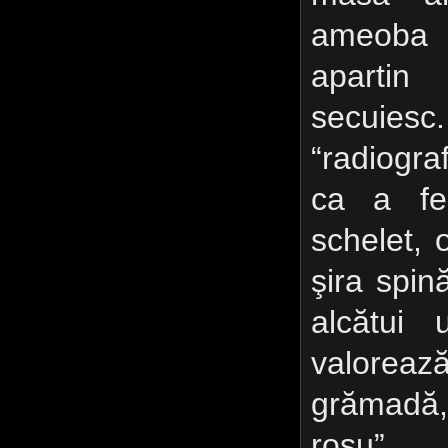
ameoba 
apartin
secuies
“radiograf
ca a fe
schelet, 
şira spină
alcătui
valoreaz
grămadă,
roşu”.