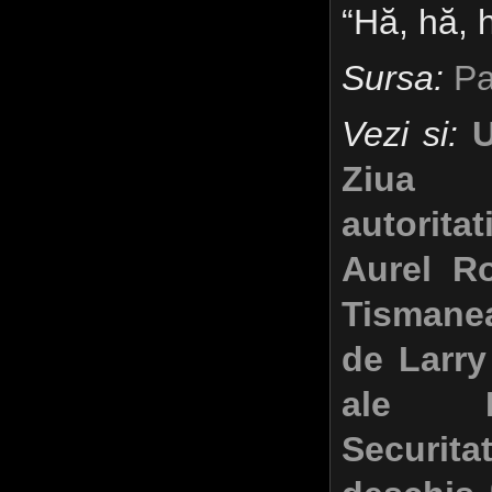
“Hă, hă, 
Sursa:
Pa
Vezi si:
U
Ziua A
autorit
Aurel R
Tismane
de Larry
ale K
Securi