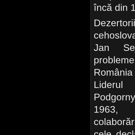
încă din 
Dezertori
cehoslova
Jan Se
probleme
România 
Liderul
Podgorn
1963, 
colaborăr
cele decl