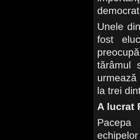
democrati
Unele din
fost elu
preocup
tărâmul s
urmează 
la trei din
A lucrat
Pacepa
echipelor