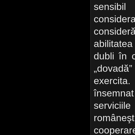
sensib
conside
conside
abilitat
dubli în 
„dovadă”
exercit
însemnat
servici
româneşt
cooperar