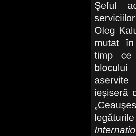
Şeful ac
serviciil
Oleg Kal
mutat în
timp ce 
blocului
aservite
ieşiseră d
„Ceauşes
legăturil
Internati