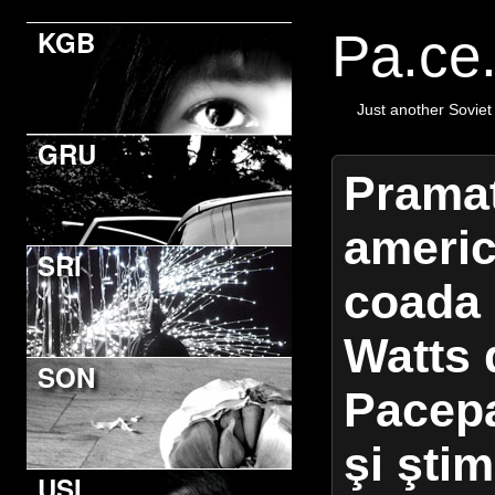
KGB
Pa.ce
Just another Soviet
GRU
Pramat
americ
SRI
coada i
Watts 
SON
Pacep
şi şti
USI