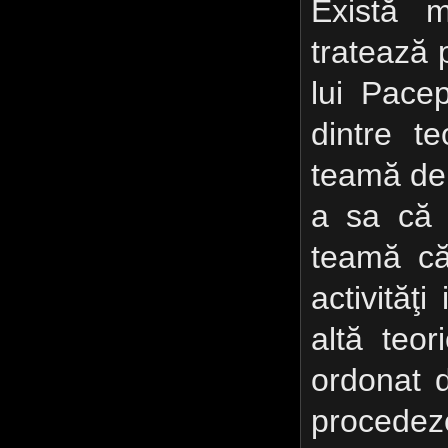
Există m
tratează 
lui Pace
dintre te
teamă de
a sa că 
teamă că
activităţ
altă teor
ordonat 
procedez