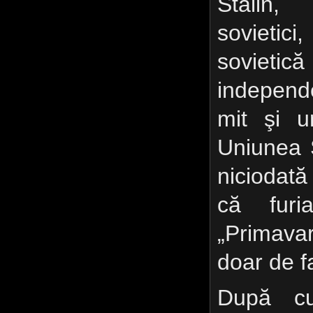
Stalin,
sovietic
sovieti
independ
mit şi u
Uniunea 
niciodat
că furia
„Primava
doar de f
După cu