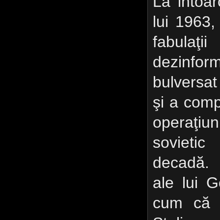
La intoa
lui 1963,
fabulaţ
dezinfo
bulversat
şi a com
operaţi
sovieti
decadă. P
ale lui G
cum că r