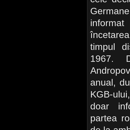
Germane, 
inform
încetarea
timpul di
1967. 
Andropov
anual, du
KGB-ului,
doar inf
partea r