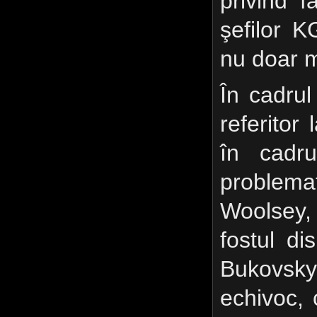
privind f
şefilor K
nu doar m
În cadrul
referitor 
în cadru
proble
Woolsey, 
fostul di
Bukovsky
echivoc,