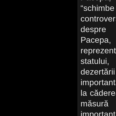
“schimbe
controve
despre a
Pacepa,
repreze
statulu
dezert
important
la cădere
măsură
importa