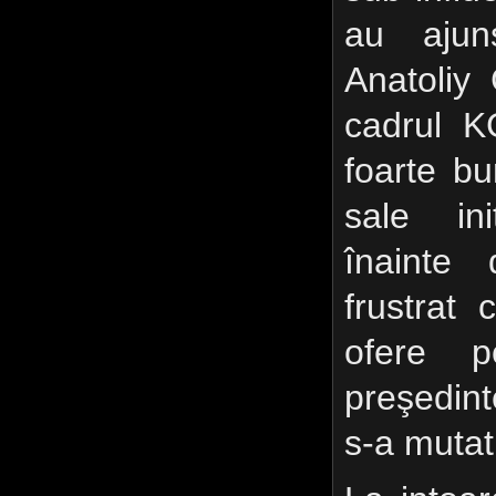
au ajun
Anatoliy 
cadrul KG
foarte bu
sale in
înainte
frustrat
ofere p
preşedin
s-a mutat