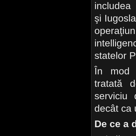
includea
şi Iugosla
operaţ
intelligen
statelor P
În mod c
tratată
serviciu
decât ca 
De ce a 