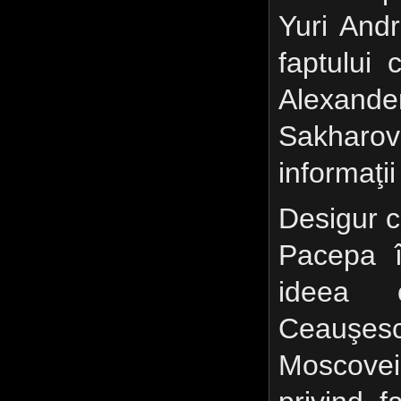
Yuri Andr
faptului 
Alexan
Sakharovs
informaţii
Desigur c
Pacepa î
ideea c
Ceauşes
Moscovei