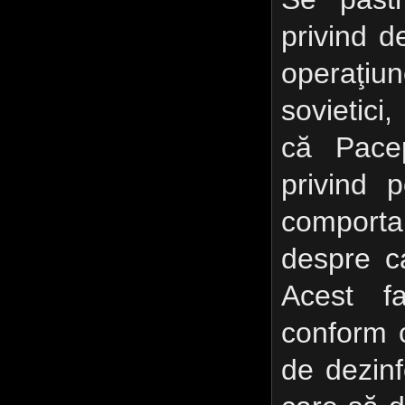
privind d
operaţi
sovietici
că Pacep
privind 
comport
despre ca
Acest fa
conform 
de dezinf