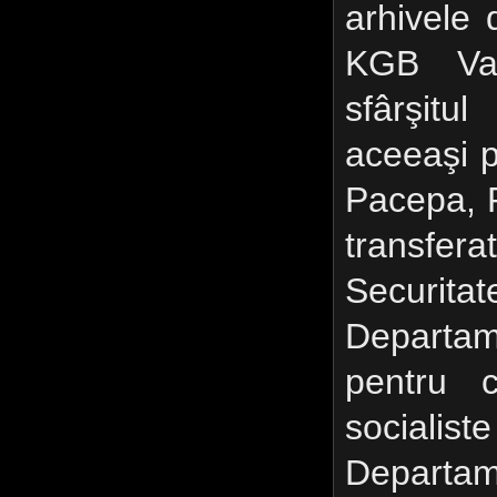
arhivele 
KGB Vasi
sfârşitu
aceeaşi p
Pacepa, 
transf
Securi
Departa
pentru c
socialis
Departam