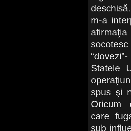
deschisă
m-a inter
afirmaţi
socotes
“dovezi”
Statele 
operaţiu
spus şi 
Oricum e
care fug
sub influ