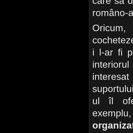
care să d
româno-a
Oricum,
cocheteze
i l-ar fi
interio
intere
suportul
ul îl of
exem
organi