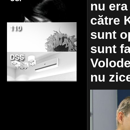
nu era
către 
110
sunt o
sunt f
DSS
Volode
nu zic