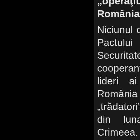
„oper
România”
Niciunul d
Pactul
Securit
cooperant,
lideri a
România 
„trădatori
din lu
Crimeea.