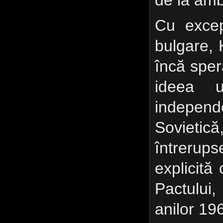
de la am
Cu excepţ
bulgare,
încă sper
ideea u
indepe
Soviet
întrerup
explicită 
Pactului
anilor 19