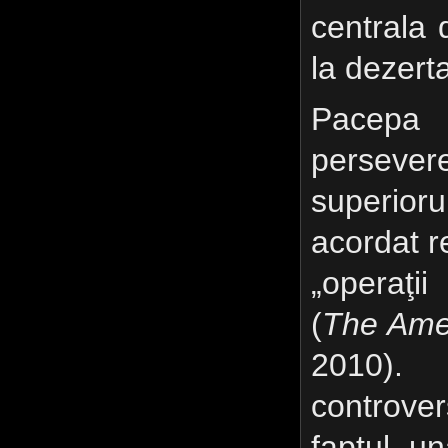
centrala
la dezert
Pacepa
perseve
superio
acordat r
„operaţ
(
The Ame
2010).
controver
faptul u