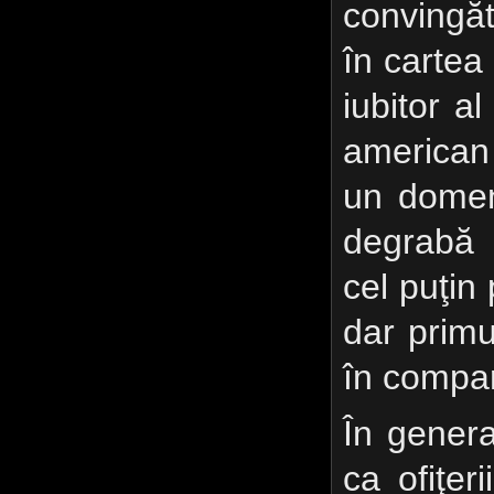
convingă
în cartea
iubitor a
american 
un domeni
degrabă 
cel puţin
dar primu
în compar
În genera
ca ofiţer