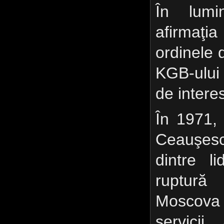
În lumin
afirmaţi
ordinele 
KGB-ului
de intere
În 1971, 
Ceauşesc
dintre l
ruptură
Moscova 
servicii