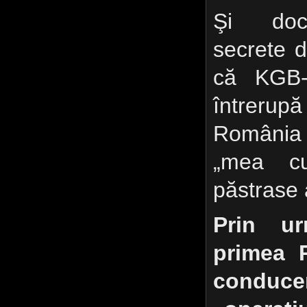
Şi docu
secrete d
că KGB-
întrerup
România 
„mea c
păstrase 
Prin u
primea 
conduc