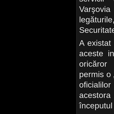
Varşovia
legături
Securitat
A existat
aceste in
oricăro
permis o „
oficiali
acesto
începutul