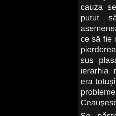
cauza se
putut s
asemenea
ce să fie 
pierdere
sus plas
ierarhia
era totuşi
probleme
Ceauşesc
Se păstr