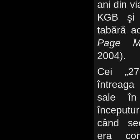
ani din v
KGB şi 
tabără a
Page Ma
2004).
Cei „2
întreaga
sale în
începutu
când sec
era con