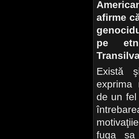
America
afirme c
genocidu
pe etn
Transilva
Există ş
exprima 
de un fel 
întreba
motivaţi
fuga sa