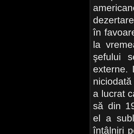
americ
dezertare
în favoar
la vreme
şefului s
externe. 
niciodată
a lucrat 
să din 19
el a subl
întâlniri