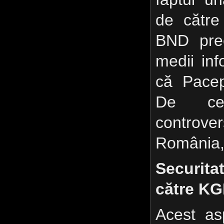
de către
BND prec
medii inf
că Pacep
De ce
controv
România, 
Securita
către K
Acest as