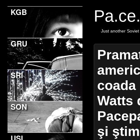
KGB
Pa.ce
Just another Soviet
GRU
Pramat
americ
SRI
coada i
Watts 
SON
Pacep
şi şti
USI