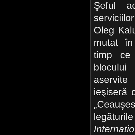
Şeful ac
serviciil
Oleg Kal
mutat în
timp ce 
blocului
aservite
ieşiseră d
„Ceauşes
legăturil
Internati