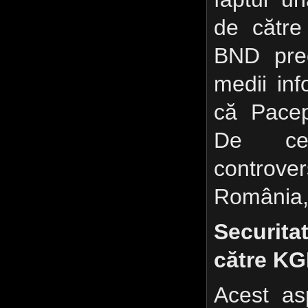
de către
BND prec
medii inf
că Pacep
De ce
controv
România, 
Securita
către K
Acest as