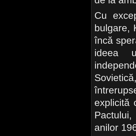
de la am
Cu excepţ
bulgare,
încă sper
ideea u
indepe
Soviet
întrerup
explicită 
Pactului
anilor 19