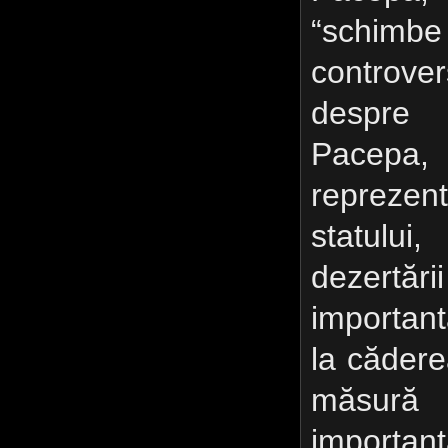
“schimbe
controve
despre a
Pacepa,
repreze
statulu
dezert
important
la cădere
măsură
importa