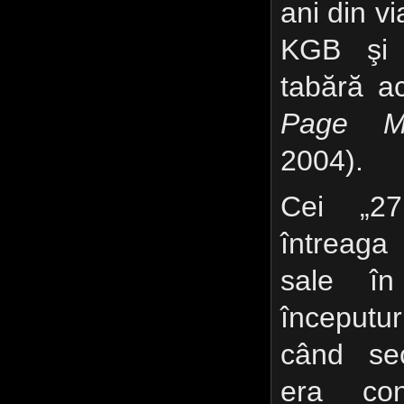
ani din v
KGB şi 
tabără a
Page Ma
2004).
Cei „2
întreaga
sale în
începutu
când sec
era con