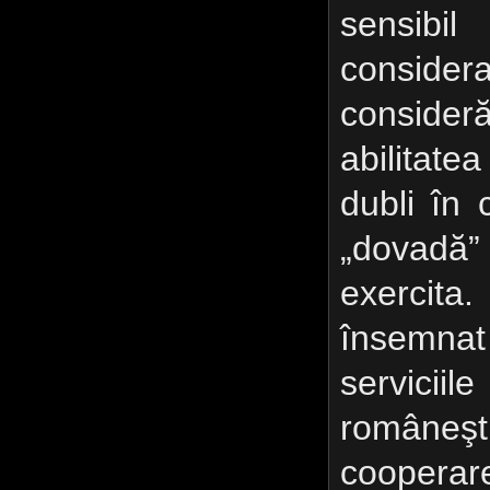
sensib
conside
conside
abilitat
dubli în 
„dovadă”
exercit
însemnat
servici
româneşt
cooperar