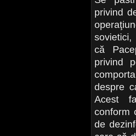
privind d
operaţi
sovietici
că Pacep
privind 
comport
despre ca
Acest fa
conform 
de dezinf