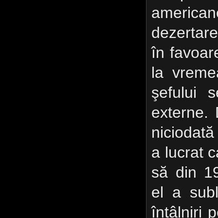
americ
dezertare
în favoar
la vreme
şefului s
externe. 
niciodată
a lucrat 
să din 19
el a subl
întâlniri