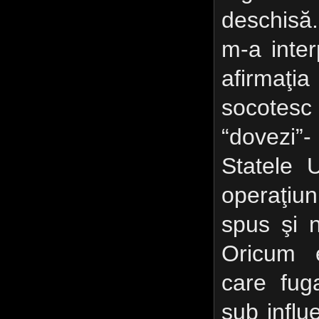
deschisă
m-a inter
afirmaţi
socotes
“dovezi”
Statele 
operaţiu
spus şi 
Oricum e
care fug
sub influ