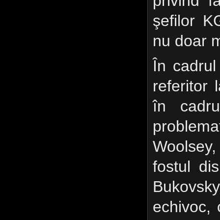
privind f
şefilor K
nu doar m
În cadrul
referitor 
în cadru
proble
Woolsey, 
fostul di
Bukovsky
echivoc,