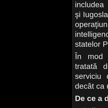
includea
şi Iugosla
operaţ
intelligen
statelor P
În mod c
tratată
serviciu
decât ca 
De ce a 