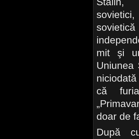
Stalin,
sovietic
sovieti
independ
mit şi u
Uniunea 
niciodat
că furia
„Primava
doar de f
După cu