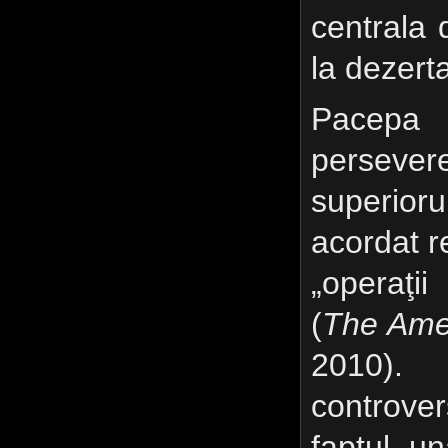
centrala
la dezert
Pacepa
perseve
superio
acordat r
„operaţ
(
The Ame
2010).
controver
faptul u