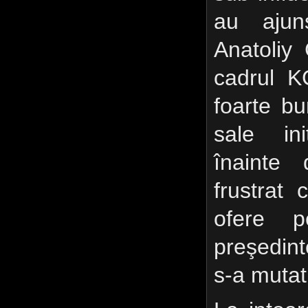
au ajun
Anatoliy 
cadrul KG
foarte bu
sale in
înainte
frustrat
ofere p
preşedin
s-a mutat