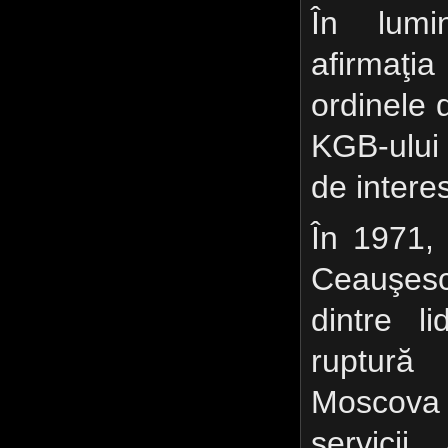
În lumin
afirmaţi
ordinele 
KGB-ului
de intere
În 1971, 
Ceauşesc
dintre l
ruptură
Moscova 
servicii