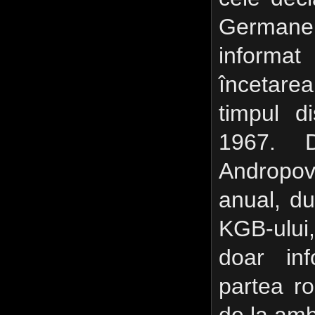
Germane, 
inform
încetarea
timpul di
1967. 
Andropov
anual, du
KGB-ului,
doar inf
partea r