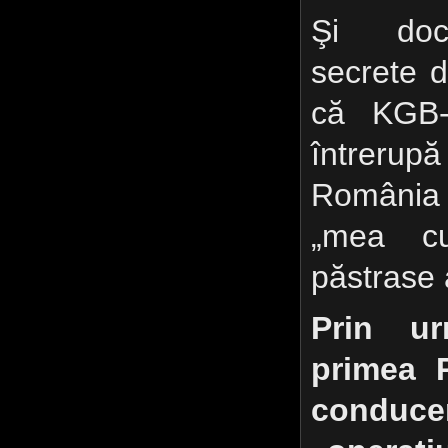
Şi docu
secrete d
că KGB-
întrerup
România 
„mea c
păstrase 
Prin u
primea 
conduc