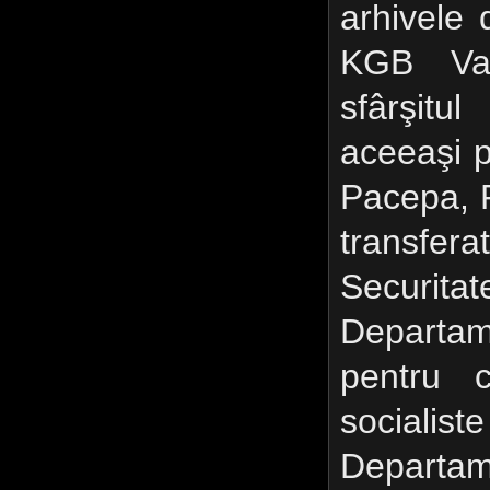
arhivele 
KGB Vasi
sfârşitu
aceeaşi p
Pacepa, 
transf
Securi
Departa
pentru c
socialis
Departam