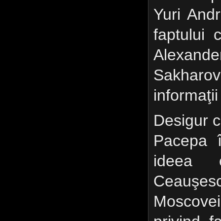
Yuri Andr
faptului 
Alexan
Sakharovs
informaţii
Desigur c
Pacepa î
ideea c
Ceauşes
Moscovei