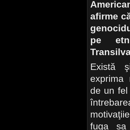
America
afirme c
genocidu
pe etn
Transilva
Există ş
exprima 
de un fel 
întreba
motivaţi
fuga sa