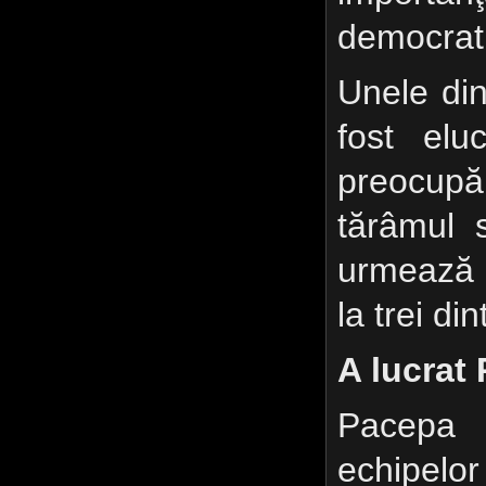
democrati
Unele din
fost elu
preocup
tărâmul s
urmează 
la trei din
A lucrat
Pacepa
echipelor