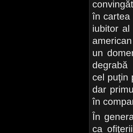
convingă
în cartea
iubitor a
american 
un domeni
degrabă 
cel puţin
dar primu
în compar
În genera
ca ofiţer