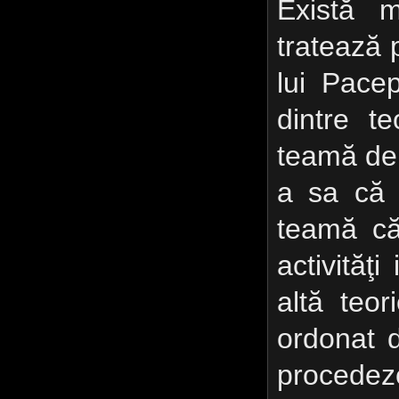
Există m
tratează 
lui Pace
dintre te
teamă de
a sa că 
teamă că
activităţ
altă teor
ordonat 
procedez