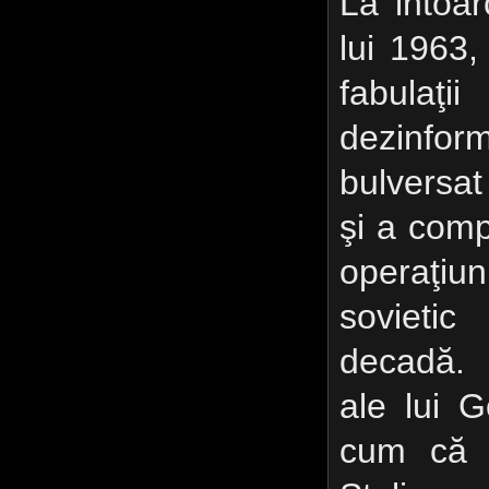
La intoa
lui 1963,
fabulaţ
dezinfo
bulversat
şi a com
operaţi
sovieti
decadă. P
ale lui G
cum că r