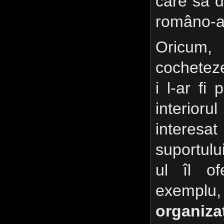
care să d
româno-a
Oricum,
cocheteze
i l-ar fi
interio
intere
suportul
ul îl of
exem
organi