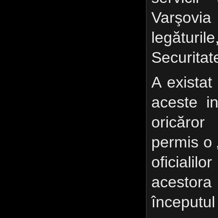
Varşovia
legături
Securitat
A existat
aceste in
oricăro
permis o „
oficiali
acesto
începutul