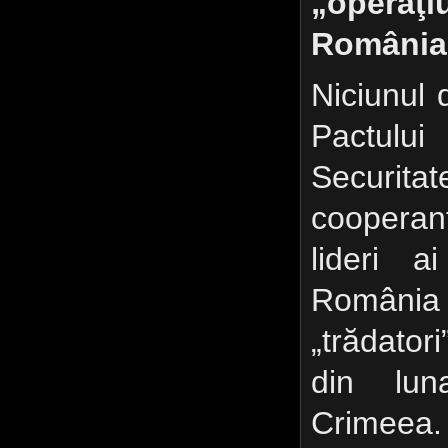
„oper
România”
Niciunul d
Pactul
Securit
cooperant,
lideri a
România 
„trădatori
din lu
Crimeea.