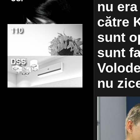
nu era
către 
110
sunt o
sunt f
DSS
Volode
nu zic