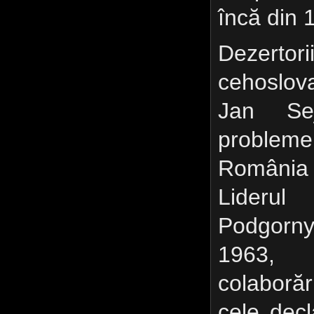
încă din 
Dezertori
cehoslova
Jan Se
probleme
România 
Liderul
Podgorn
1963, 
colaborăr
cele decl