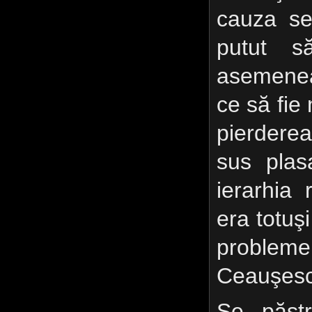
cauza se
putut s
asemenea
ce să fie 
pierdere
sus plas
ierarhia
era totuşi
probleme
Ceauşesc
Se păstr